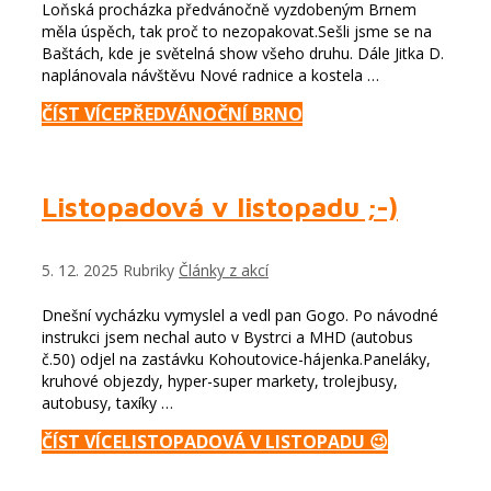
Loňská procházka předvánočně vyzdobeným Brnem
měla úspěch, tak proč to nezopakovat.Sešli jsme se na
Baštách, kde je světelná show všeho druhu. Dále Jitka D.
naplánovala návštěvu Nové radnice a kostela …
ČÍST VÍCE
PŘEDVÁNOČNÍ BRNO
Listopadová v listopadu ;-)
5. 12. 2025
Rubriky
Články z akcí
Dnešní vycházku vymyslel a vedl pan Gogo. Po návodné
instrukci jsem nechal auto v Bystrci a MHD (autobus
č.50) odjel na zastávku Kohoutovice-hájenka.Paneláky,
kruhové objezdy, hyper-super markety, trolejbusy,
autobusy, taxíky …
ČÍST VÍCE
LISTOPADOVÁ V LISTOPADU 😉