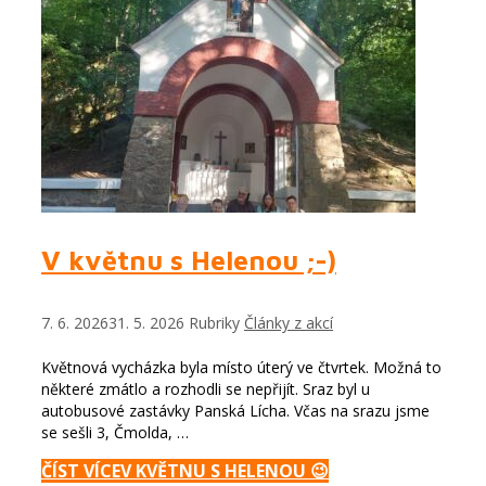
V květnu s Helenou ;-)
7. 6. 2026
31. 5. 2026
Rubriky
Články z akcí
Květnová vycházka byla místo úterý ve čtvrtek. Možná to
některé zmátlo a rozhodli se nepřijít. Sraz byl u
autobusové zastávky Panská Lícha. Včas na srazu jsme
se sešli 3, Čmolda, …
ČÍST VÍCE
V KVĚTNU S HELENOU 😉