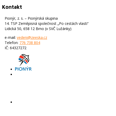
Kontakt
Pionýr, z. s. – Pionýrská skupina
14. TSP Zeměpisná společnost „Po cestách vlasti“
Lidická 50, 658 12 Brno (v SVČ Lužánky)
e-mail:
vedeni@zeeska.cz
Telefon:
776 738 804
IČ: 64327272