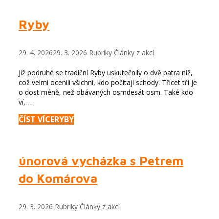
Ryby
29. 4. 2026
29. 3. 2026
Rubriky
Články z akcí
Již podruhé se tradiční Ryby uskutečnily o dvě patra níž,
což velmi ocenili všichni, kdo počítají schody. Třicet tři je
o dost méně, než obávaných osmdesát osm. Také kdo
ví, …
ČÍST VÍCE
RYBY
únorová vycházka s Petrem
do Komárova
29. 3. 2026
Rubriky
Články z akcí