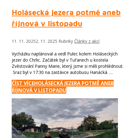
Holásecká jezera potmě aneb
říjnová v listopadu
11. 11. 2025
2. 11. 2025
Rubriky
Články z akcí
Vycházku naplánoval a vedl Pulec kolem Holáseckých
jezer do Chrlic. Začátek byl v Tuřanech u kostela
Zvěstování Panny Marie, který jsme si měli prohlédnout.
Sraz byl v 17:30 na zastávce autobusu Hanácká. …
ČÍST VÍCE
HOLÁSECKÁ JEZERA POTMĚ ANEB
ŘÍJNOVÁ V LISTOPADU