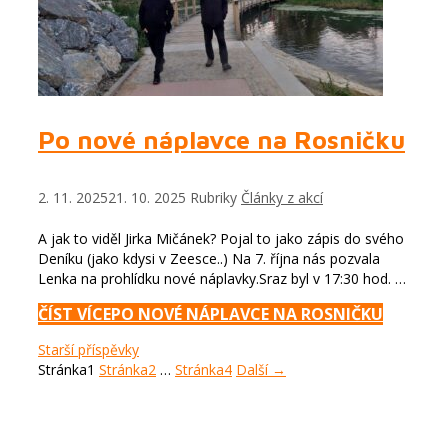
Po nové náplavce na Rosničku
2. 11. 2025
21. 10. 2025
Rubriky
Články z akcí
A jak to viděl Jirka Mičánek? Pojal to jako zápis do svého
Deníku (jako kdysi v Zeesce..) Na 7. října nás pozvala
Lenka na prohlídku nové náplavky.Sraz byl v 17:30 hod. …
ČÍST VÍCE
PO NOVÉ NÁPLAVCE NA ROSNIČKU
Starší příspěvky
Stránka
1
Stránka
2
…
Stránka
4
Další
→