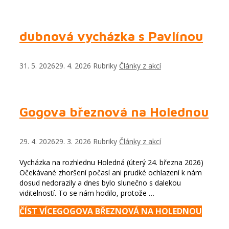
dubnová vycházka s Pavlínou
31. 5. 2026
29. 4. 2026
Rubriky
Články z akcí
Gogova březnová na Holednou
29. 4. 2026
29. 3. 2026
Rubriky
Články z akcí
Vycházka na rozhlednu Holedná (úterý 24. března 2026)
Očekávané zhoršení počasí ani prudké ochlazení k nám
dosud nedorazily a dnes bylo slunečno s dalekou
viditelností. To se nám hodilo, protože …
ČÍST VÍCE
GOGOVA BŘEZNOVÁ NA HOLEDNOU