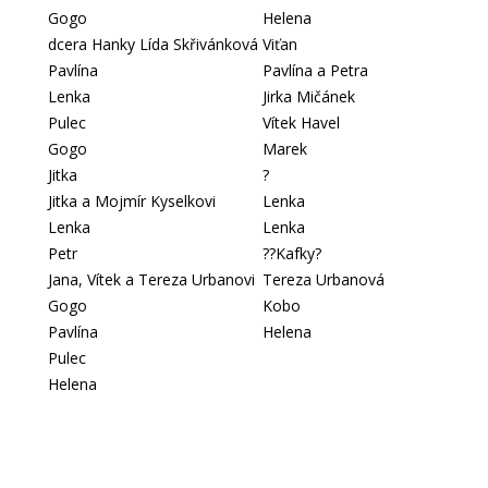
Gogo
Helena
dcera Hanky Lída Skřivánková
Viťan
Pavlína
Pavlína a Petra
Lenka
Jirka Mičánek
Pulec
Vítek Havel
Gogo
Marek
Jitka
?
Jitka a Mojmír Kyselkovi
Lenka
Lenka
Lenka
Petr
??Kafky?
Jana, Vítek a Tereza Urbanovi
Tereza Urbanová
Gogo
Kobo
Pavlína
Helena
Pulec
Helena