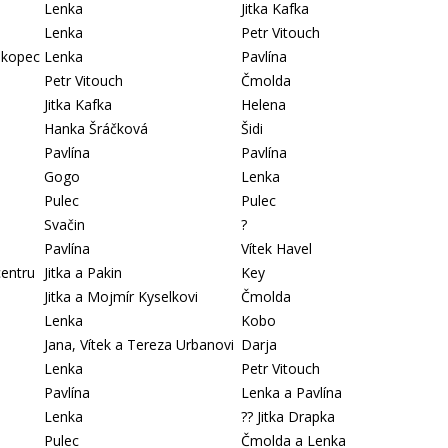
Lenka
Jitka Kafka
Lenka
Petr Vitouch
 kopec
Lenka
Pavlína
Petr Vitouch
Čmolda
Jitka Kafka
Helena
Hanka Šráčková
Šidi
Pavlína
Pavlína
Gogo
Lenka
Pulec
Pulec
Svačin
?
Pavlína
Vítek Havel
centru
Jitka a Pakin
Key
Jitka a Mojmír Kyselkovi
Čmolda
Lenka
Kobo
Jana, Vítek a Tereza Urbanovi
Darja
Lenka
Petr Vitouch
Pavlína
Lenka a Pavlína
Lenka
?? Jitka Drapka
Pulec
Čmolda a Lenka