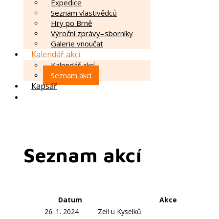
Expedice
Seznam vlastivědců
Hry po Brně
Výroční zprávy=sborníky
Galerie vnoučat
Kalendář akcí
Kalendář akcí
Seznam akcí
Kapsář
Seznam akcí
Datum
Akce
26. 1. 2024
Zelí u Kyselků