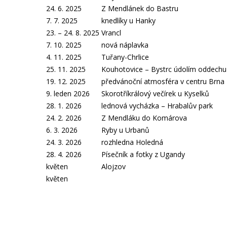
24. 6. 2025
Z Mendlánek do Bastru
7. 7. 2025
knedlíky u Hanky
23. – 24. 8. 2025
Vrancl
7. 10. 2025
nová náplavka
4. 11. 2025
Tuřany-Chrlice
25. 11. 2025
Kouhotovice – Bystrc údolím oddechu
19. 12. 2025
předvánoční atmosféra v centru Brna
9. leden 2026
Skorotříkrálový večírek u Kyselků
28. 1. 2026
lednová vycházka – Hrabalův park
24. 2. 2026
Z Mendláku do Komárova
6. 3. 2026
Ryby u Urbanů
24. 3. 2026
rozhledna Holedná
28. 4. 2026
Písečník a fotky z Ugandy
květen
Alojzov
květen