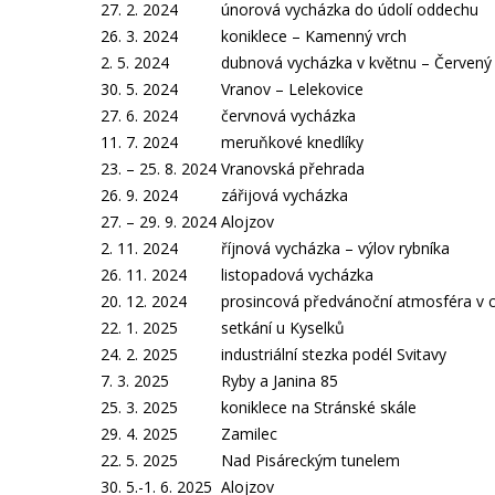
27. 2. 2024
únorová vycházka do údolí oddechu
26. 3. 2024
koniklece – Kamenný vrch
2. 5. 2024
dubnová vycházka v květnu – Červený
30. 5. 2024
Vranov – Lelekovice
27. 6. 2024
červnová vycházka
11. 7. 2024
meruňkové knedlíky
23. – 25. 8. 2024
Vranovská přehrada
26. 9. 2024
zářijová vycházka
27. – 29. 9. 2024
Alojzov
2. 11. 2024
říjnová vycházka – výlov rybníka
26. 11. 2024
listopadová vycházka
20. 12. 2024
prosincová předvánoční atmosféra v 
22. 1. 2025
setkání u Kyselků
24. 2. 2025
industriální stezka podél Svitavy
7. 3. 2025
Ryby a Janina 85
25. 3. 2025
koniklece na Stránské skále
29. 4. 2025
Zamilec
22. 5. 2025
Nad Pisáreckým tunelem
30. 5.-1. 6. 2025
Alojzov