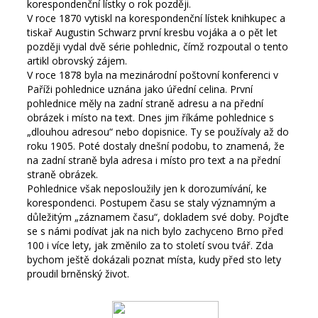
korespondenční lístky o rok později.
V roce 1870 vytiskl na korespondenční lístek knihkupec a
tiskař Augustin Schwarz první kresbu vojáka a o pět let
později vydal dvě série pohlednic, čímž rozpoutal o tento
artikl obrovský zájem.
V roce 1878 byla na mezinárodní poštovní konferenci v
Paříži pohlednice uznána jako úřední celina. První
pohlednice měly na zadní straně adresu a na přední
obrázek i místo na text. Dnes jim říkáme pohlednice s
„dlouhou adresou“ nebo dopisnice. Ty se používaly až do
roku 1905. Poté dostaly dnešní podobu, to znamená, že
na zadní straně byla adresa i místo pro text a na přední
straně obrázek.
Pohlednice však neposloužily jen k dorozumívání, ke
korespondenci. Postupem času se staly významným a
důležitým „záznamem času“, dokladem své doby. Pojďte
se s námi podívat jak na nich bylo zachyceno Brno před
100 i více lety, jak změnilo za to století svou tvář. Zda
bychom ještě dokázali poznat místa, kudy před sto lety
proudil brněnský život.