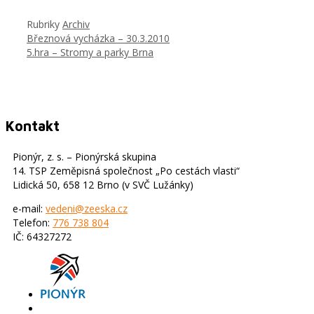
Rubriky
Archiv
Březnová vycházka – 30.3.2010
5.hra – Stromy a parky Brna
Kontakt
Pionýr, z. s. – Pionýrská skupina
14. TSP Zeměpisná společnost „Po cestách vlasti“
Lidická 50, 658 12 Brno (v SVČ Lužánky)
e-mail:
vedeni@zeeska.cz
Telefon:
776 738 804
IČ: 64327272